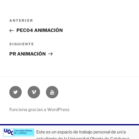
Navegación
Entrada
ANTERIOR
de
anterior:
PEC04 ANIMACIÓN
entradas
Siguiente
SIGUIENTE
entrada
PR ANIMACIÓN
Twitter
Vimeo
Youtube
UOC
UOC
UOC
universidad
universidad
universitat
Funciona gracias a WordPress
Este es un espacio de trabajo personal de un/a
estudiante de la Universitat Oberta de Catalunya.