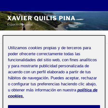
Saltar
XAVIER QUILIS PINA
al
Espacio Personal
contenido
Menú
Utilizamos
cookies
propias y de terceros para
poder ofrecerte correctamente todas las
PUBLICADO
24 DICIEMBRE, 2023
POR
XAVIER QUILIS PINA
EL
funcionalidades del sitio web, con fines analíticos
PEC05
y para mostrarte publicidad personalizada de
acuerdo con un perfil elaborado a partir de tus
hábitos de navegación. Puedes aceptar, rechazar
Animación - Aula 2
Pública
o configurar tus preferencias haciendo clic abajo,
u obtener más información en nuestra
política de
Hola aquí os dejo mi actividad. Feliz Navidad
cookies.
Reproductor