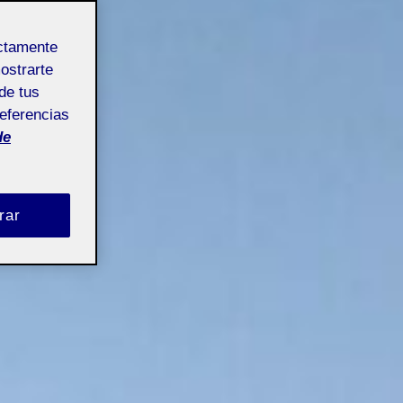
ectamente
mostrarte
de tus
referencias
de
rar