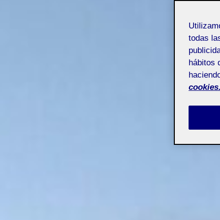
Utiliza
todas la
publicid
hábitos 
haciendo
cookies